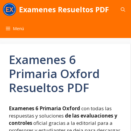
Saltar
Examenes Resueltos PDF
al
contenido
Menú
Examenes 6
Primaria Oxford
Resueltos PDF
Examenes 6 Primaria Oxford
con todas las
respuestas y soluciones
de las evaluaciones y
controles
oficial gracias a la editorial para a
profesores y estudiantes se deja para descargar