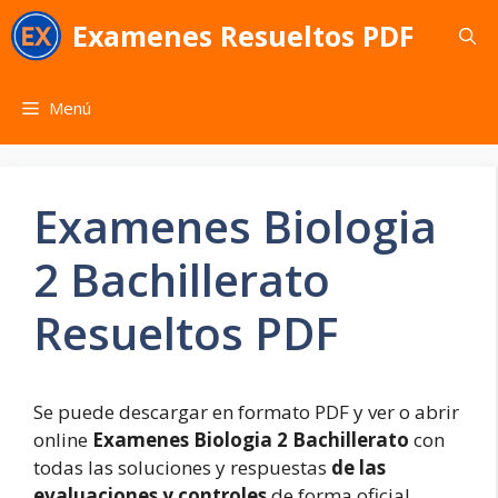
Saltar
Examenes Resueltos PDF
al
contenido
Menú
Examenes Biologia
2 Bachillerato
Resueltos PDF
Se puede descargar en formato PDF y ver o abrir
online
Examenes Biologia 2 Bachillerato
con
todas las soluciones y respuestas
de las
evaluaciones y controles
de forma oficial