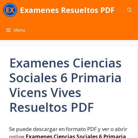
Saltar
Examenes Resueltos PDF
al
contenido
Menú
Examenes Ciencias
Sociales 6 Primaria
Vicens Vives
Resueltos PDF
Se puede descargar en formato PDF y ver o abrir
online
Examenes Ciencias Sociales 6 Primaria