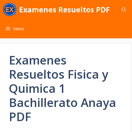
Saltar
Examenes Resueltos PDF
al
contenido
Menú
Examenes
Resueltos Fisica y
Quimica 1
Bachillerato Anaya
PDF