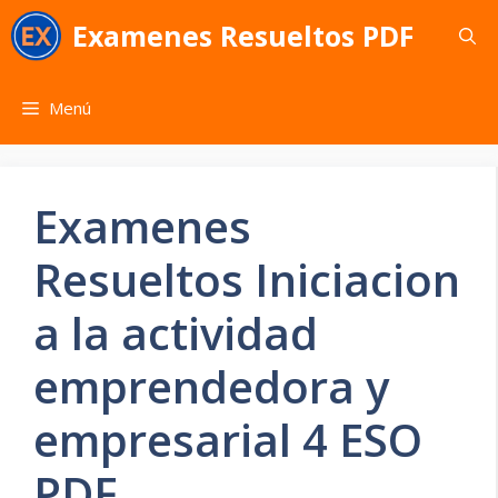
Saltar
Examenes Resueltos PDF
al
contenido
Menú
Examenes
Resueltos Iniciacion
a la actividad
emprendedora y
empresarial 4 ESO
PDF