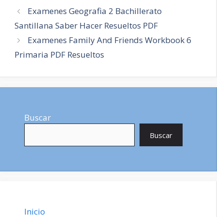
Navegación
Examenes Geografia 2 Bachillerato
de
Santillana Saber Hacer Resueltos PDF
entradas
Examenes Family And Friends Workbook 6
Primaria PDF Resueltos
Buscar
Buscar
Inicio