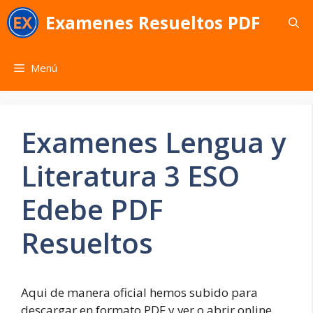
Saltar
Examenes Resueltos PDF
al
contenido
Menú
Examenes Lengua y
Literatura 3 ESO
Edebe PDF
Resueltos
Aqui de manera oficial hemos subido para
descargar en formato PDF y ver o abrir online