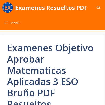
Saltar
Examenes Resueltos PDF
al
contenido
Menú
Examenes Objetivo
Aprobar
Matematicas
Aplicadas 3 ESO
Bruño PDF
Resueltos