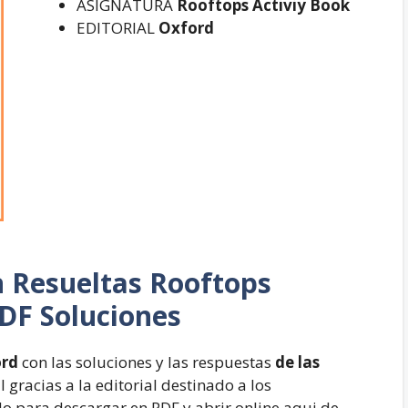
ASIGNATURA
Rooftops Activiy Book
EDITORIAL
Oxford
n Resueltas
Rooftops
DF Soluciones
ord
con las soluciones y las respuestas
de las
 gracias a la editorial destinado a los
o para descargar en PDF y abrir online aqui de