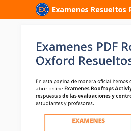
Saltar
Examenes Resueltos 
al
contenido
Examenes PDF Ro
Oxford Resuelto
En esta pagina de manera oficial hemos 
abrir online
Examenes Rooftops Activi
respuestas
de las evaluaciones y contr
estudiantes y profesores.