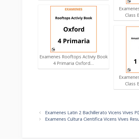
Examenes
Class 
Examenes Rooftops Activiy Book
4 Primaria Oxford…
Examenes
Class 
Navegación
Examenes Latin 2 Bachillerato Vicens Vives P
de
Examenes Cultura Cientifica Vicens Vives Res
entradas