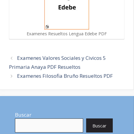
Examenes Resueltos Lengua Edebe PDF
Navegación
Examenes Valores Sociales y Civicos 5
de
Primaria Anaya PDF Resueltos
entradas
Examenes Filosofia Bruño Resueltos PDF
Buscar
Buscar