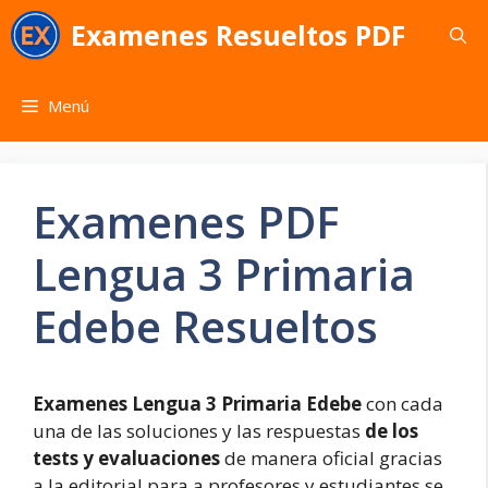
Saltar
Examenes Resueltos PDF
al
contenido
Menú
Examenes PDF
Lengua 3 Primaria
Edebe Resueltos
Examenes Lengua 3 Primaria Edebe
con cada
una de las soluciones y las respuestas
de los
tests y evaluaciones
de manera oficial gracias
a la editorial para a profesores y estudiantes se