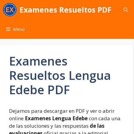
Saltar
Examenes Resueltos PDF
al
contenido
Menú
Examenes
Resueltos Lengua
Edebe PDF
Dejamos para descargar en PDF y ver o abrir
online
Examenes Lengua Edebe
con cada una
de las soluciones y las respuestas
de las
evaluaciones
oficial gracias a la editorial